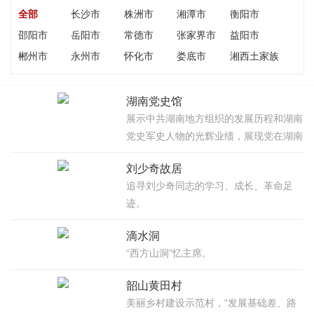
全部
长沙市
株洲市
湘潭市
衡阳市
邵阳市
岳阳市
常德市
张家界市
益阳市
郴州市
永州市
怀化市
娄底市
湘西土家族
苗族自治州
湖南党史馆
展示中共湖南地方组织的发展历程和湖南
党史军史人物的光辉业绩，展现党在湖南
领导人民进行革命、建设和改革所取得的
刘少奇故居
辉煌成就和宝贵经验。
追寻刘少奇同志的学习、成长、革命足
迹。
滴水洞
“西方山洞”忆主席。
韶山黄田村
美丽乡村建设示范村，“发展基础差、路