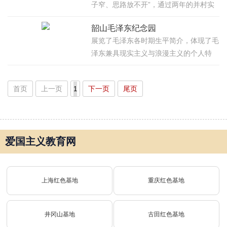
子窄、思路放不开”，通过两年的并村实
践，实现了“规模并打大、班子并优、实
韶山毛泽东纪念园
力并强、机制并貌”的效果。
展览了毛泽东各时期生平简介，体现了毛
泽东兼具现实主义与浪漫主义的个人特
质。
首页
上一页
下一页
尾页
爱国主义教育网
上海红色基地
重庆红色基地
井冈山基地
古田红色基地