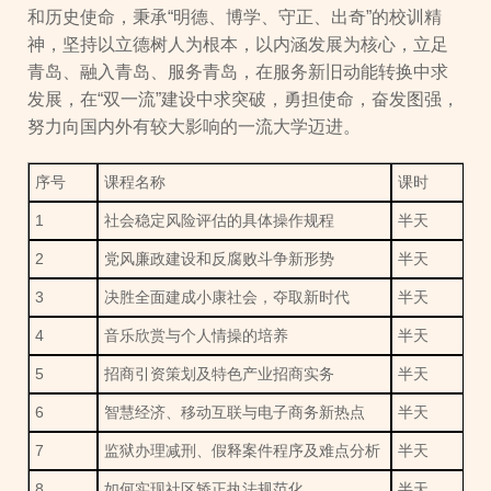
和历史使命，秉承“明德、博学、守正、出奇”的校训精
神，坚持以立德树人为根本，以内涵发展为核心，立足
青岛、融入青岛、服务青岛，在服务新旧动能转换中求
发展，在“双一流”建设中求突破，勇担使命，奋发图强，
努力向国内外有较大影响的一流大学迈进。
序号
课程名称
课时
1
社会稳定风险评估的具体操作规程
半天
2
党风廉政建设和反腐败斗争新形势
半天
3
决胜全面建成小康社会，夺取新时代
半天
4
音乐欣赏与个人情操的培养
半天
5
招商引资策划及特色产业招商实务
半天
6
智慧经济、移动互联与电子商务新热点
半天
7
监狱办理减刑、假释案件程序及难点分析
半天
8
如何实现社区矫正执法规范化
半天