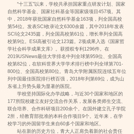
“十三五”以来，学校共承担国家重点研发计划、国家
自然科学基金、国家社科基金等国家级项目457项。其
中，2018年获批国家自然科学基金163项，列全国高校
第54位。发表SCI收录论文6300余篇，其中2018年发表
SCI论文2435篇，列全国高校第61位，增长率列全国高
校第9位。ESI高被引论文123篇。2项成果入选《国家哲
学社会科学成果文库》。获授权专利1296件。在
2019USNews最佳大学排名中列全球第959位、全国高
校第82位，在软科世界大学学术排行榜中列全球第701-
800位、全国高校第80位。青岛大学附属医院连续五年位
列中国最佳医院排行榜百强，2018年列第69位，成为山
东省上升势头最为显著的医院。
学校坚持国际化办学战略，与近30个国家和地区的
177所院校建立友好交流合作关系，发展各类师生交流、
联合培养、合作科研项目200余个。在国外建立孔子学院
2所，经教育部批准的本科合作项目9个。近年来，在学
校学习的外国留学生来自60多个国家和地区。
站在新的历史方位，青大人正肩负着新的社会责任